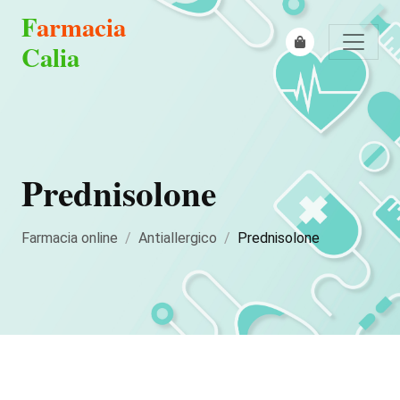
F
armacia
Calia
Prednisolone
Farmacia online
Antiallergico
Prednisolone