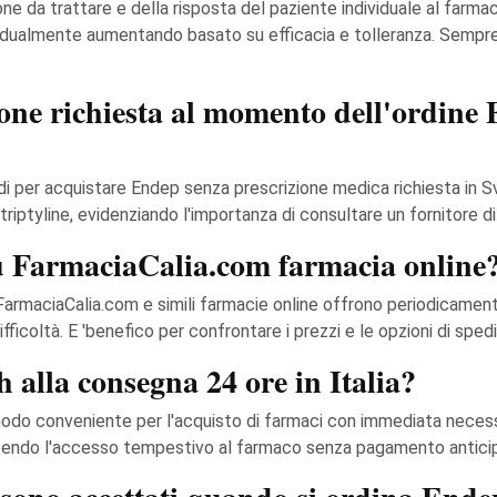
one da trattare e della risposta del paziente individuale al fa
adualmente aumentando basato su efficacia e tolleranza. Sempre s
one richiesta al momento dell'ordine 
per acquistare Endep senza prescrizione medica richiesta in Svi
triptyline, evidenziando l'importanza di consultare un fornitore di
su FarmaciaCalia.com farmacia online
. FarmaciaCalia.com e simili farmacie online offrono periodicamen
icoltà. E 'benefico per confrontare i prezzi e le opzioni di spediz
alla consegna 24 ore in Italia?
modo conveniente per l'acquisto di farmaci con immediata neces
rantendo l'accesso tempestivo al farmaco senza pagamento antici