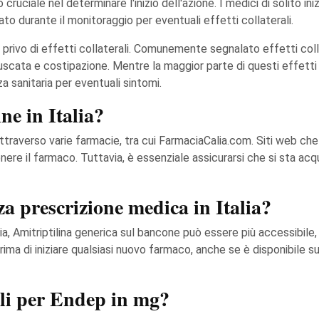
 cruciale nel determinare l'inizio dell'azione. I medici di solito 
o durante il monitoraggio per eventuali effetti collaterali.
rivo di effetti collaterali. Comunemente segnalato effetti collat
scata e costipazione. Mentre la maggior parte di questi effetti 
a sanitaria per eventuali sintomi.
ne in Italia?
a attraverso varie farmacie, tra cui FarmaciaCalia.com. Siti web 
e il farmaco. Tuttavia, è essenziale assicurarsi che si sta acqu
a prescrizione medica in Italia?
via, Amitriptilina generica sul bancone può essere più accessibile,
ima di iniziare qualsiasi nuovo farmaco, anche se è disponibile su
ili per Endep in mg?