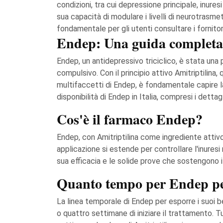
condizioni, tra cui depressione principale, inure
sua capacità di modulare i livelli di neurotrasmet
fondamentale per gli utenti consultare i fornitori 
Endep: Una guida completa
Endep, un antidepressivo triciclico, è stata una 
compulsivo. Con il principio attivo Amitriptilin
multifaccetti di Endep, è fondamentale capire la 
disponibilità di Endep in Italia, compresi i detta
Cos'è il farmaco Endep?
Endep, con Amitriptilina come ingrediente attivo,
applicazione si estende per controllare l'inures
sua efficacia e le solide prove che sostengono il 
Quanto tempo per Endep pe
La linea temporale di Endep per esporre i suoi be
o quattro settimane di iniziare il trattamento. T