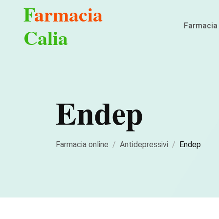
F
armacia
Farmacia 
Calia
Endep
Farmacia online
Antidepressivi
Endep