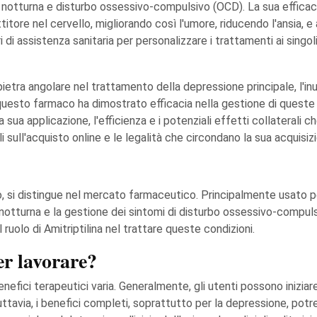
si notturna e disturbo ossessivo-compulsivo (OCD). La sua efficac
titore nel cervello, migliorando così l'umore, riducendo l'ansia, e 
di assistenza sanitaria per personalizzare i trattamenti ai singoli p
pietra angolare nel trattamento della depressione principale, l'inu
a, questo farmaco ha dimostrato efficacia nella gestione di quest
sua applicazione, l'efficienza e i potenziali effetti collaterali 
gli sull'acquisto online e le legalità che circondano la sua acquis
 si distingue nel mercato farmaceutico. Principalmente usato per 
i notturna e la gestione dei sintomi di disturbo ossessivo-compuls
ruolo di Amitriptilina nel trattare queste condizioni.
r lavorare?
nefici terapeutici varia. Generalmente, gli utenti possono iniziar
uttavia, i benefici completi, soprattutto per la depressione, potr