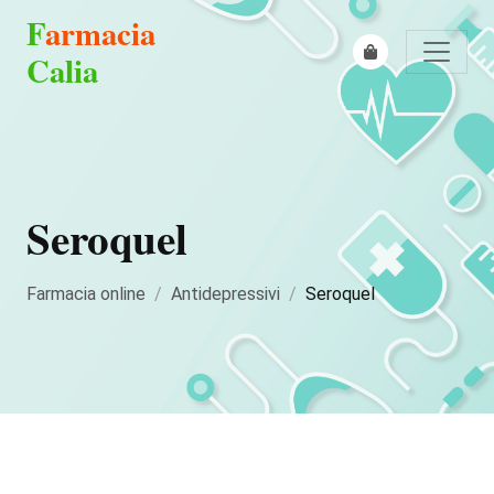
F
armacia
Calia
Seroquel
Farmacia online
Antidepressivi
Seroquel