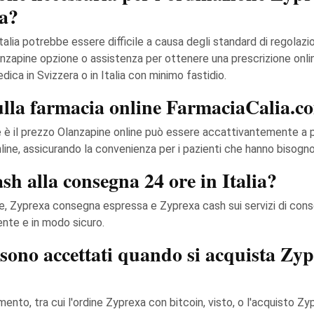
a?
talia potrebbe essere difficile a causa degli standard di regolaz
anzapine opzione o assistenza per ottenere una prescrizione onli
ca in Svizzera o in Italia con minimo fastidio.
sulla farmacia online FarmaciaCalia.c
he è il prezzo Olanzapine online può essere accattivantemente a
nline, assicurando la convenienza per i pazienti che hanno bisogn
h alla consegna 24 ore in Italia?
ne, Zyprexa consegna espressa e Zyprexa cash sui servizi di conseg
ente e in modo sicuro.
sono accettati quando si acquista Zy
nto, tra cui l'ordine Zyprexa con bitcoin, visto, o l'acquisto Zy