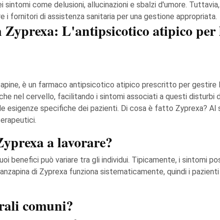
 sintomi come delusioni, allucinazioni e sbalzi d'umore. Tuttavia
re i fornitori di assistenza sanitaria per una gestione appropriata.
 Zyprexa: L'antipsicotico atipico per l
ine, è un farmaco antipsicotico atipico prescritto per gestire le
iche nel cervello, facilitando i sintomi associati a questi disturb
 le esigenze specifiche dei pazienti. Di cosa è fatto Zyprexa? Al 
erapeutici.
Zyprexa a lavorare?
uoi benefici può variare tra gli individui. Tipicamente, i sintomi p
nzapina di Zyprexa funziona sistematicamente, quindi i pazienti 
erali comuni?