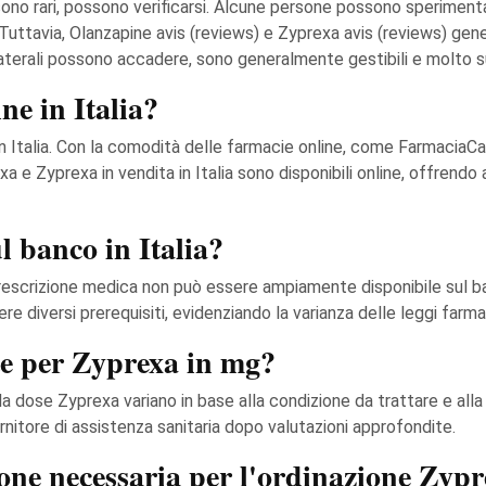
a sono rari, possono verificarsi. Alcune persone possono speriment
uttavia, Olanzapine avis (reviews) e Zyprexa avis (reviews) gene
laterali possono accadere, sono generalmente gestibili e molto su
ne in Italia?
 in Italia. Con la comodità delle farmacie online, come FarmaciaCa
 e Zyprexa in vendita in Italia sono disponibili online, offrend
l banco in Italia?
prescrizione medica non può essere ampiamente disponibile sul b
 diversi prerequisiti, evidenziando la varianza delle leggi farmac
ate per Zyprexa in mg?
 dose Zyprexa variano in base alla condizione da trattare e alla 
nitore di assistenza sanitaria dopo valutazioni approfondite.
ne necessaria per l'ordinazione Zypre