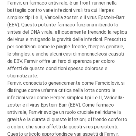
Famvir, un farmaco antivirale, è un front-runner nella
battaglia contro varie infezioni virali tra cui Herpes
simplex tipi I e II, Varicella zoster, e il virus Epstein-Barr
(EBV). Questo potente farmaco funziona inibendo la
sintesi del DNA virale, efficacemente frenando la replica
dei virus e mitigando la gravità delle infezioni. Prescritto
per condizioni come le piaghe fredde, l'herpes genitale,
le shingles, e anche alcuni casi di mononucleosi causati
da EBV, Famvir offre un faro di speranza per coloro
affetti da queste condizioni spesso dolorose e
stigmatizzate.
Famvir, conosciuto genericamente come Famciclovir, si
distingue come un'arma critica nella lotta contro le
infezioni virali come Herpes simplex tipi I e II, Varicella-
zoster e il virus Epstein-Barr (EBV). Come farmaco
antivirale, Famvir svolge un ruolo cruciale nel ridurre la
gravità e la durata di queste infezioni, offrendo conforto
a coloro che sono affetti da questi virus persistenti.
Questo articolo approfondisce vari aspetti di Famvir,