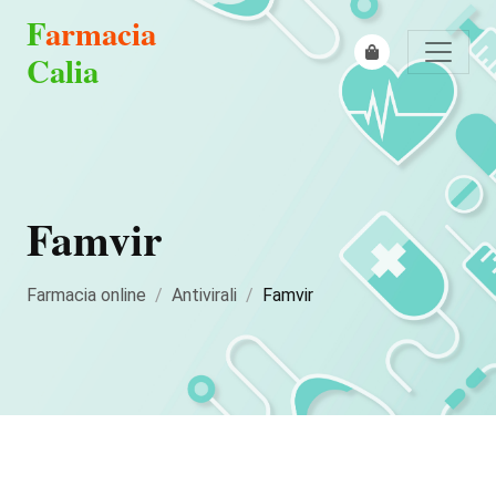
F
armacia
Calia
Famvir
Farmacia online
Antivirali
Famvir