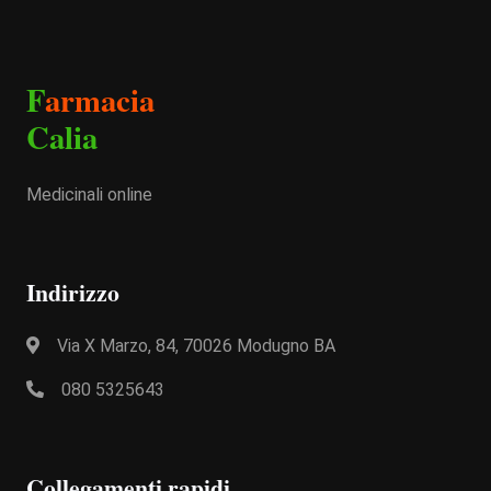
F
armacia
Calia
Medicinali online
Indirizzo
Via X Marzo, 84, 70026 Modugno BA
080 5325643
Collegamenti rapidi