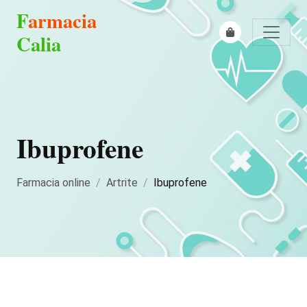
F
armacia
Calia
Ibuprofene
Farmacia online
Artrite
Ibuprofene