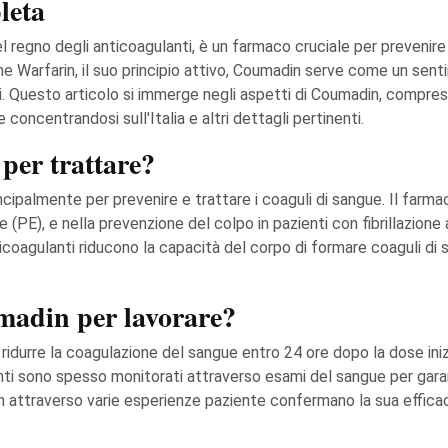
leta
regno degli anticoagulanti, è un farmaco cruciale per prevenire
e Warfarin, il suo principio attivo, Coumadin serve come un sent
. Questo articolo si immerge negli aspetti di Coumadin, compreso 
e concentrandosi sull'Italia e altri dettagli pertinenti.
per trattare?
incipalmente per prevenire e trattare i coaguli di sangue. Il farm
PE), e nella prevenzione del colpo in pazienti con fibrillazione at
ticoagulanti riducono la capacità del corpo di formare coaguli d
madin per lavorare?
 a ridurre la coagulazione del sangue entro 24 ore dopo la dose ini
ienti sono spesso monitorati attraverso esami del sangue per garan
n attraverso varie esperienze paziente confermano la sua effica