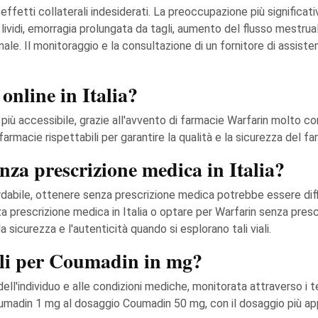
etti collaterali indesiderati. La preoccupazione più significati
le lividi, emorragia prolungata da tagli, aumento del flusso mest
nale. Il monitoraggio e la consultazione di un fornitore di assiste
nline in Italia?
 più accessibile, grazie all'avvento di farmacie Warfarin molto c
rmacie rispettabili per garantire la qualità e la sicurezza del f
za prescrizione medica in Italia?
ordabile, ottenere senza prescrizione medica potrebbe essere dif
a prescrizione medica in Italia o optare per Warfarin senza pres
la sicurezza e l'autenticità quando si esplorano tali viali.
bili per Coumadin in mg?
l'individuo e alle condizioni mediche, monitorata attraverso i te
oumadin 1 mg al dosaggio Coumadin 50 mg, con il dosaggio più ap