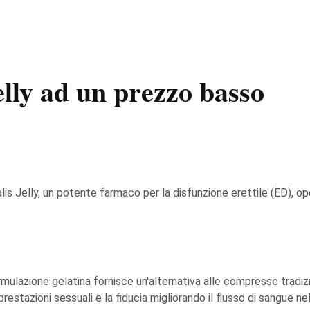
elly ad un prezzo basso
alis Jelly, un potente farmaco per la disfunzione erettile (ED), oper
rmulazione gelatina fornisce un'alternativa alle compresse tradi
restazioni sessuali e la fiducia migliorando il flusso di sangue ne