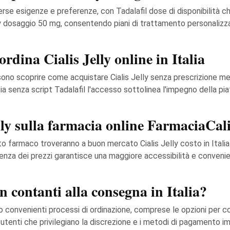
iverse esigenze e preferenze, con Tadalafil dose di disponibilità 
ly dosaggio 50 mg, consentendo piani di trattamento personalizzat
rdina Cialis Jelly online in Italia
sono scoprire come acquistare Cialis Jelly senza prescrizione medi
a senza script Tadalafil l'accesso sottolinea l'impegno della pia
elly sulla farmacia online FarmaciaCa
o farmaco troveranno a buon mercato Cialis Jelly costo in Itali
cienza dei prezzi garantisce una maggiore accessibilità e conveni
n contanti alla consegna in Italia?
no convenienti processi di ordinazione, comprese le opzioni per co
utenti che privilegiano la discrezione e i metodi di pagamento i