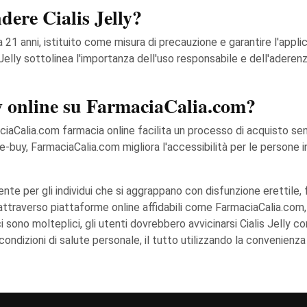
dere Cialis Jelly?
ato a 21 anni, istituito come misura di precauzione e garantire l'app
 Jelly sottolinea l'importanza dell'uso responsabile e dell'aderen
ly online su FarmaciaCalia.com?
rmaciaCalia.com farmacia online facilita un processo di acquisto se
uy, FarmaciaCalia.com migliora l'accessibilità per le persone in tu
te per gli individui che si aggrappano con disfunzione erettile, 
o attraverso piattaforme online affidabili come FarmaciaCalia.com, 
i sono molteplici, gli utenti dovrebbero avvicinarsi Cialis Jelly
condizioni di salute personale, il tutto utilizzando la convenienza 