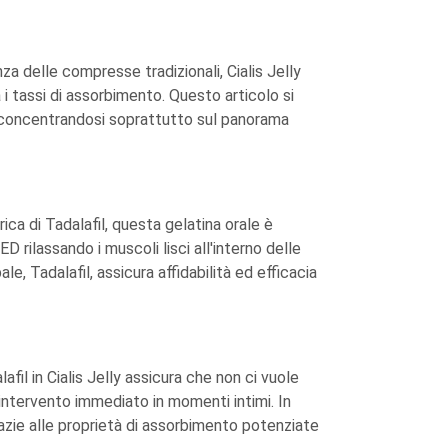
za delle compresse tradizionali, Cialis Jelly
i tassi di assorbimento. Questo articolo si
tà, concentrandosi soprattutto sul panorama
ica di Tadalafil, questa gelatina orale è
ED rilassando i muscoli lisci all'interno delle
e, Tadalafil, assicura affidabilità ed efficacia
afil in Cialis Jelly assicura che non ci vuole
 intervento immediato in momenti intimi. In
razie alle proprietà di assorbimento potenziate