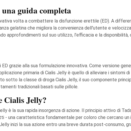
y: una guida completa
vativa volta a combattere la disfunzione erettile (ED). A differen
anza gelatina che migliora la convenienza dell'utente e velocizza 
endo approfondimenti sul suo utilizzo, l'efficacia e la disponibili
ti ED grazie alla sua formulazione innovativa. Come versione gener
licazione primaria di Cialis Jelly è quello di alleviare i sintomi di 
 sotto la classe di droga Cialis Jelly, il suo componente principal
amenti tradizionali basati sulle pillole.
 Cialis Jelly?
ly è la sua rapida insorgenza di azione. Il principio attivo di Tadal
fetti - una caratteristica fondamentale per coloro che cercano un
 Jelly inizi la sua azione entro una breve durata post-consumo, g