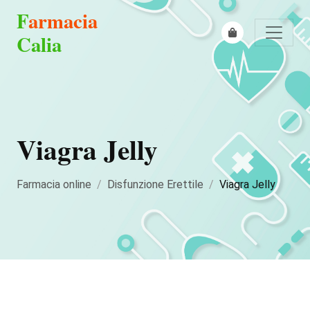
F
armacia
Calia
Viagra Jelly
Farmacia online
Disfunzione Erettile
Viagra Jelly