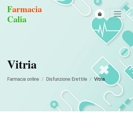
F
armacia
Calia
Vitria
Farmacia online
Disfunzione Erettile
Vitria