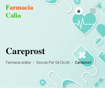
F
armacia
Calia
Careprost
Farmacia online
Goccia Per Gli Occhi
Careprost