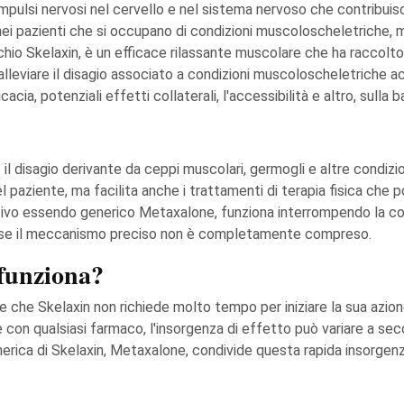
impulsi nervosi nel cervello e nel sistema nervoso che contribuis
à nei pazienti che si occupano di condizioni muscoloscheletriche, mi
o Skelaxin, è un efficace rilassante muscolare che ha raccolto 
 alleviare il disagio associato a condizioni muscoloscheletriche
ficacia, potenziali effetti collaterali, l'accessibilità e altro, sulla
il disagio derivante da ceppi muscolari, germogli e altre condizio
el paziente, ma facilita anche i trattamenti di terapia fisica che
 attivo essendo generico Metaxalone, funziona interrompendo la co
he se il meccanismo preciso non è completamente compreso.
funziona?
te che Skelaxin non richiede molto tempo per iniziare la sua azion
con qualsiasi farmaco, l'insorgenza di effetto può variare a seco
erica di Skelaxin, Metaxalone, condivide questa rapida insorgenz