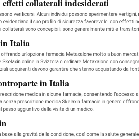
ffetti collaterali indesiderati
ssono verificarsi. Alcuni individui possono sperimentare vertigini, n
videnziano il suo profilo di sicurezza favorevole, con effetti neg
 collaterali sono concepibili, sono generalmente miti e transitori
in Italia
ti, offrendo un'opzione farmacia Metaxalone molto a buon mercato
 Skelaxin online in Svizzera o ordinare Metaxalone con consegna
iali acquirenti devono garantire che stanno acquistando da fonti a
ntroparte in Italia
 prescrizione medica in alcune farmacie, consentendo l'accesso 
 ma senza prescrizione medica Skelaxin farmacie in genere offrono 
l passo aggiuntivo della visita di un medico.
in
 base alla gravità della condizione, così come la salute generale 