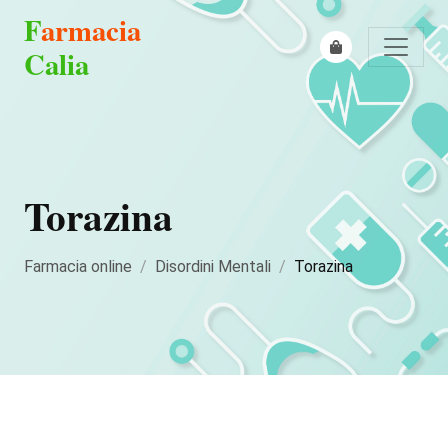
F
armacia
Calia
Torazina
Farmacia online
Disordini Mentali
Torazina