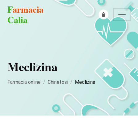
F
armacia
Calia
Meclizina
Farmacia online
Chinetosi
Meclizina