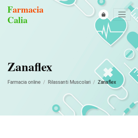
F
armacia
Calia
Zanaflex
Farmacia online
Rilassanti Muscolari
Zanaflex