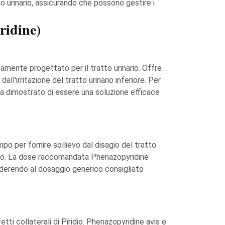
tto urinario, assicurando che possono gestire i
ridine)
mente progettato per il tratto urinario. Offre
l'irritazione del tratto urinario inferiore. Per
ha dimostrato di essere una soluzione efficace
mpo per fornire sollievo dal disagio del tratto
rmaco. La dose raccomandata Phenazopyridine
 aderendo al dosaggio generico consigliato
etti collaterali di Piridio. Phenazopyridine avis e