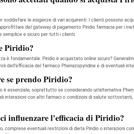
 soddisfare le esigenze di vari acquirenti. I clienti possono acqui
 o approfittare del gateway di pagamento Piridio farmacia per i me
 semplice e sicuro per tutti i clienti.
e Piridio?
za è fondamentale. Piridio è acquistato online sicuro? Generalment
li dell'efficacia del farmaco Phenazopyridine e di eventuali inter
re se prendo Piridio?
co è essenziale, soprattutto se considerando un'alternativa Phena
i interazioni con altri farmaci o condizioni di salute sottostanti,
i influenzare l'efficacia di Piridio?
, comprese eventuali restrizioni di dieta Piridio o interazioni co