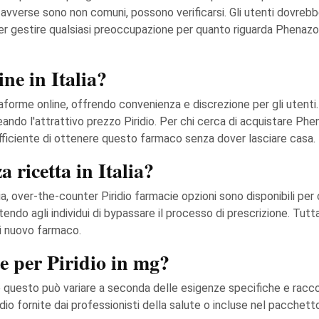
 avverse sono non comuni, possono verificarsi. Gli utenti dovrebbe
per gestire qualsiasi preoccupazione per quanto riguarda Phenazo
ine in Italia?
taforme online, offrendo convenienza e discrezione per gli utenti. 
eando l'attrattivo prezzo Piridio. Per chi cerca di acquistare P
fficiente di ottenere questo farmaco senza dover lasciare casa.
 ricetta in Italia?
avia, over-the-counter Piridio farmacie opzioni sono disponibili p
endo agli individui di bypassare il processo di prescrizione. Tutt
asi nuovo farmaco.
te per Piridio in mg?
 se questo può variare a seconda delle esigenze specifiche e racco
idio fornite dai professionisti della salute o incluse nel pacche