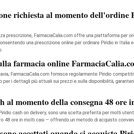
ne richiesta al momento dell'ordine P
enza prescrizione, FarmaciaCalia.com offre una piattaforma per ord
nsentendo una prescrizione online per ordinare Piridio in Italia e 
o.
 sulla farmacia online FarmaciaCalia.
avia, FarmaciaCalia.com fornisce regolarmente Piridio competitivo 
 per i dettagli più attuali sui prezzi e sulla disponibilità, garanten
h al momento della consegna 48 ore in
iridio cash on delivery, sono una scelta preferita per molti utenti 
o 48 ore in molti casi — offrendo un metodo di acquisto conven
sono accettati quando si acquista Pir