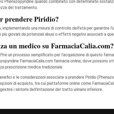
ivo Phenazopyridine quando combinato con determinate sostanz
rezza del trattamento.
er prendere Piridio?
uno, implementando una misura di controllo dell'età per garantire 
i più giovani da potenziali abusi o effetti negativi associati a que
nza un medico su FarmaciaCalia.com?
 offre un processo semplificato per l'acquisizione di questo farm
nazopyridine FarmaciaCalia.com farmacia online, dove possono o
enza prescrizione medica tradizionale.
benefici e le considerazioni associate a prendere Piridio (Phena
e opzioni di acquisto, tra cui piattaforme online come FarmaciaCali
tire i sintomi dell'irritazione del tratto urinario inferiore.