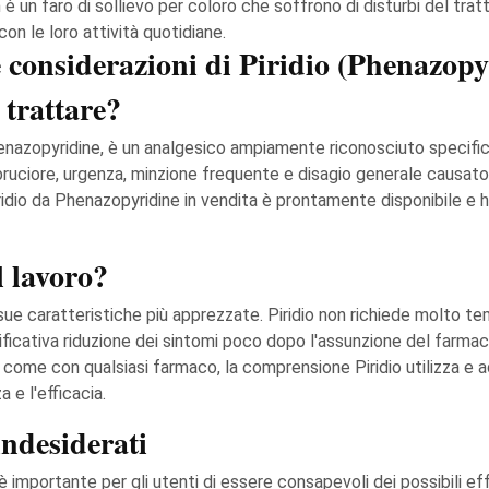
um è un faro di sollievo per coloro che soffrono di disturbi del tra
n le loro attività quotidiane.
 considerazioni di Piridio (Phenazopy
 trattare?
enazopyridine, è un analgesico ampiamente riconosciuto specifica
uciore, urgenza, minzione frequente e disagio generale causato dal
iridio da Phenazopyridine in vendita è prontamente disponibile e 
l lavoro?
le sue caratteristiche più apprezzate. Piridio non richiede molto te
gnificativa riduzione dei sintomi poco dopo l'assunzione del fa
e come con qualsiasi farmaco, la comprensione Piridio utilizza e
e l'efficacia.
 indesiderati
, è importante per gli utenti di essere consapevoli dei possibili eff