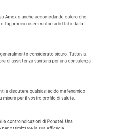
verso Amex e anche accomodando coloro che
te l'approccio user-centric adottato dalla
 è generalmente considerato sicuro. Tuttavia,
tore di assistenza sanitaria per una consulenza
onti a discutere qualsiasi acido mefenamico
isura per il vostro profilo di salute.
lle controindicazioni di Ponstel. Una
 per ottimizzare la sua efficacia.