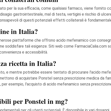
per la sua efficacia, come qualsiasi farmaco, viene fornito con 
 disagio gastrointestinale, mal di testa, vertigini e rischio di ul
onsapevoli di questi potenziali effetti collaterali è fondamental
ine in Italia?
 numerose piattaforme che offrono acido mefenamico con consegn
ine soddisfare tali esigenze. Siti web come FarmaciaCalia.com so
convenienza e accessibilità.
a ricetta in Italia?
olato, e mentre potrebbe essere tentato di procurare l'acido mefe
mettono di acquistare Ponstel senza prescrizione medica da farm
, per esempio, l'acquisto di acido mefenamico senza prescrizi
bili per Ponstel in mg?
amentali per gli utenti potenziali. È disponibile in vari dosaggi