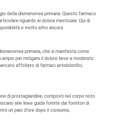
agio della dismenorrea primaria. Questo farmaco
rticolare riguardo al dolore mestruale. Qui di
sponibilità e molto altro ancora.
dismenorrea primaria, che si manifesta come
ù ampio per mitigare il dolore lieve e moderato
ercato affollato di farmaci antidolorifici,
one di prostaglandine, composti nel corpo noto
cano alle linee guida fornite dai fornitori di
entro un paio d'ore dopo il consumo,