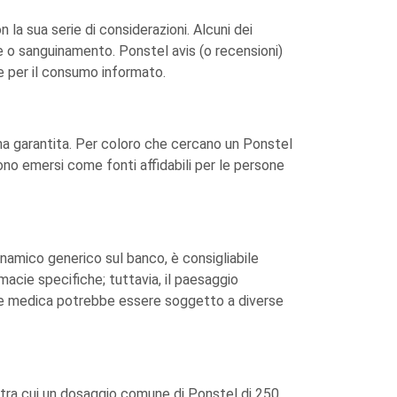
la sua serie di considerazioni. Alcuni dei
cere o sanguinamento. Ponstel avis (o recensioni)
e per il consumo informato.
a garantita. Per coloro che cercano un Ponstel
no emersi come fonti affidabili per le persone
namico generico sul banco, è consigliabile
acie specifiche; tuttavia, il paesaggio
one medica potrebbe essere soggetto a diverse
, tra cui un dosaggio comune di Ponstel di 250