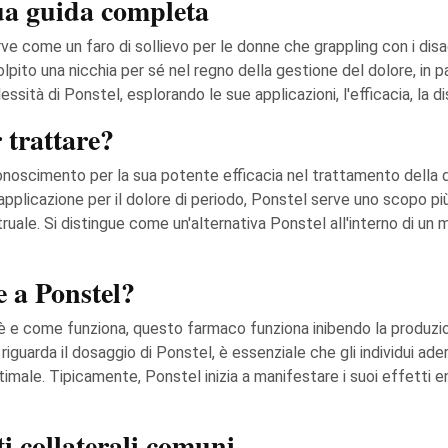
ua guida completa
ve come un faro di sollievo per le donne che grappling con i dis
ito una nicchia per sé nel regno della gestione del dolore, in pa
ità di Ponstel, esplorando le sue applicazioni, l'efficacia, la di
 trattare?
noscimento per la sua potente efficacia nel trattamento della 
applicazione per il dolore di periodo, Ponstel serve uno scopo pi
ruale. Si distingue come un'alternativa Ponstel all'interno di un m
e a Ponstel?
è e come funziona, questo farmaco funziona inibendo la produzi
uarda il dosaggio di Ponstel, è essenziale che gli individui aderis
ttimale. Tipicamente, Ponstel inizia a manifestare i suoi effetti 
ti collaterali comuni