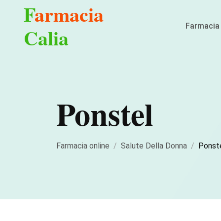
F
armacia
Farmacia 
Calia
Ponstel
Farmacia online
Salute Della Donna
Ponst