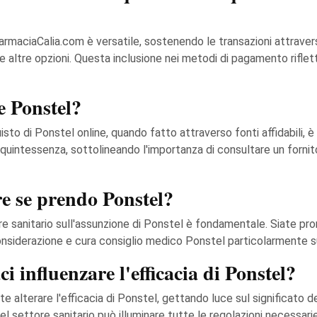
armaciaCalia.com è versatile, sostenendo le transazioni attra
e altre opzioni. Questa inclusione nei metodi di pagamento riflet
e Ponstel?
isto di Ponstel online, quando fatto attraverso fonti affidabili,
o quintessenza, sottolineando l'importanza di consultare un forni
re se prendo Ponstel?
re sanitario sull'assunzione di Ponstel è fondamentale. Siate pr
nsiderazione e cura consiglio medico Ponstel particolarmente su m
i influenzare l'efficacia di Ponstel?
 alterare l'efficacia di Ponstel, gettando luce sul significato de
l settore sanitario può illuminare tutte le regolazioni necessarie